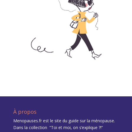
À propos
Menopauses.fr est le site du
guide sur la ménopause
.
Dans la collection “Toi et moi, on s’explique ?!”