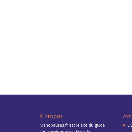
À propos
Art
Menopauses.fr est le site du
guide
Li
sur la ménopause
. Dans la