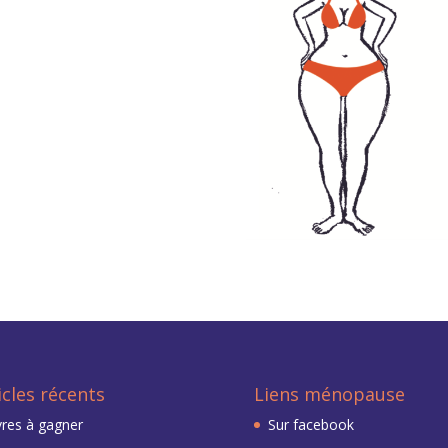
icles récents
Liens ménopause
vres à gagner
Sur facebook